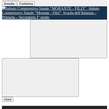
Annulla
Conferma
Istituto
Comprensivo Statale “Morante - Filzi”
Scuola dell’Infanzia –
Primaria – Secondaria I° grado
close