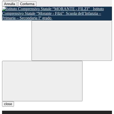
Annulla
Conferma
Istituto
Comprensivo Statale “Morante - Filzi”
Scuola dell’Infanzia –
Primaria – Secondaria I° grado
close