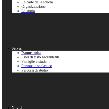
Le carte della scuola
Organizzazione
La storia
Servizi
Panoramica
Libri di testo Morantefilzi
Famiglie e studenti
Personale scolastico
Percorsi di studio
Novità