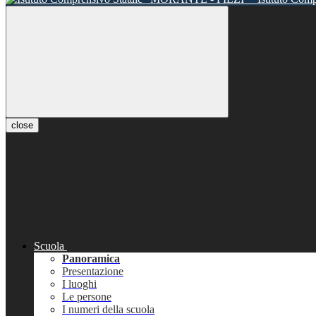
close
Scuola
Panoramica
Presentazione
I luoghi
Le persone
I numeri della scuola