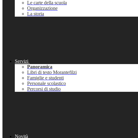
Le carte della scuola
Organizzazione
La storia
Servizi
Panoramica
Libri di testo Morantefilzi
Famiglie e studenti
Personale scolastico
Percorsi di studio
Novità