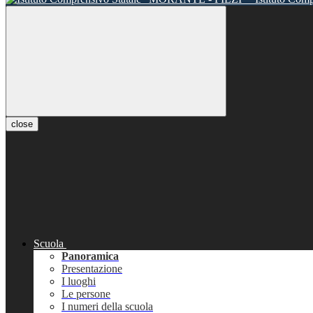
close
Scuola
Panoramica
Presentazione
I luoghi
Le persone
I numeri della scuola