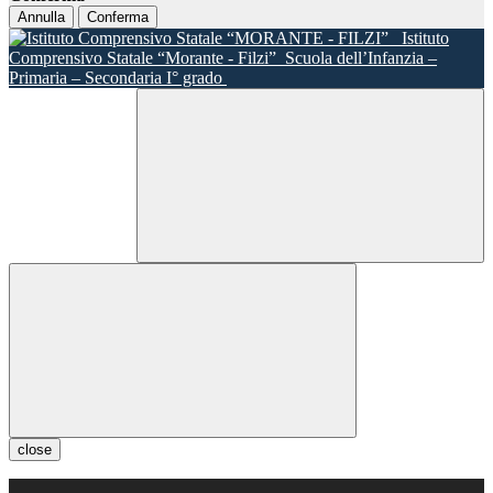
Annulla
Conferma
Istituto
Comprensivo Statale “Morante - Filzi”
Scuola dell’Infanzia –
Primaria – Secondaria I° grado
close