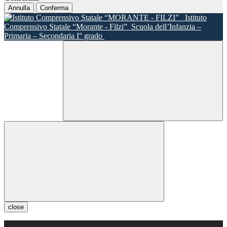
Annulla
Conferma
Istituto
Comprensivo Statale “Morante - Filzi”
Scuola dell’Infanzia –
Primaria – Secondaria I° grado
close