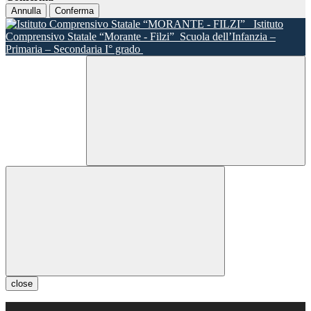
Annulla
Conferma
Istituto
Comprensivo Statale “Morante - Filzi”
Scuola dell’Infanzia –
Primaria – Secondaria I° grado
close