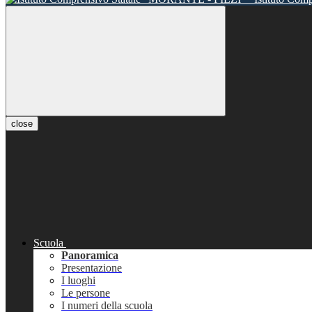
close
Scuola
Panoramica
Presentazione
I luoghi
Le persone
I numeri della scuola