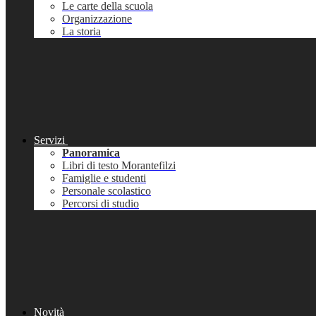
Le carte della scuola
Organizzazione
La storia
Servizi
Panoramica
Libri di testo Morantefilzi
Famiglie e studenti
Personale scolastico
Percorsi di studio
Novità