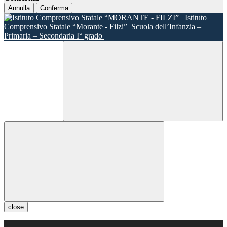
Annulla
Conferma
Istituto
Comprensivo Statale “Morante - Filzi”
Scuola dell’Infanzia –
Primaria – Secondaria I° grado
close