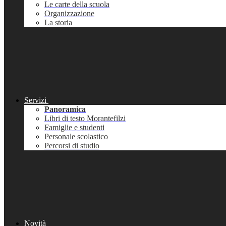
Le carte della scuola
Organizzazione
La storia
Servizi
Panoramica
Libri di testo Morantefilzi
Famiglie e studenti
Personale scolastico
Percorsi di studio
Novità