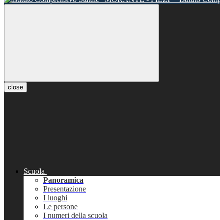
close
Scuola
Panoramica
Presentazione
I luoghi
Le persone
I numeri della scuola