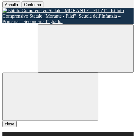
Annulla
Conferma
Istituto
Comprensivo Statale “Morante - Filzi”
Scuola dell’Infanzia –
Primaria – Secondaria I° grado
close